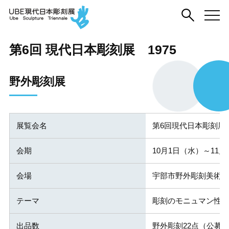
第6回 現代日本彫刻展 1975
野外彫刻展
展覧会名
第6回現代日本彫刻展
会期
10月1日（水）～11月
会場
宇部市野外彫刻美術館
テーマ
彫刻のモニュマン性
出品数
野外彫刻22点（公募