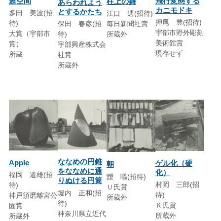
超空間
飛行変態する
柱上の舞
あらわれよう
カニモドキ
とするかたち
多田 美波(招
江口 週(招待)
押尾 豊(招待)
待)
保田 春彦(招
毎日新聞社賞
宇部市野外彫刻
大賞（宇部市
待)
所蔵外
美術館賞
賞）
宇部興産株式会
現存せず
所蔵
社賞
所蔵外
ななめの円錐
Apple
ゲル化（硬
朝
をななめに通
化）
福岡 道雄(招
靉 嘔(招待)
りぬける円筒
村岡 三郎(招
待)
Ｕ氏賞
堀内 正和(招
待)
神戸須磨離宮公
所蔵外
待)
Ｋ氏賞
園賞
神奈川県立近代
所蔵外
所蔵外