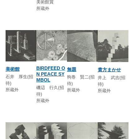
美術館賞
所蔵外
BIRDFEED O
美術館
無題
貴方まかせ
N PEACE SY
石井 厚生(招
狗巻 賢二(招
井上 武吉(招
MBOL
待)
待)
待)
磯辺 行久(招
所蔵外
所蔵外
所蔵外
待)
所蔵外