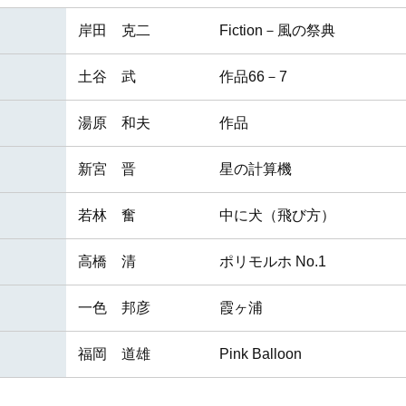
岸田 克二
Fiction－風の祭典
土谷 武
作品66－7
湯原 和夫
作品
新宮 晋
星の計算機
若林 奮
中に犬（飛び方）
高橋 清
ポリモルホ No.1
一色 邦彦
霞ヶ浦
福岡 道雄
Pink Balloon