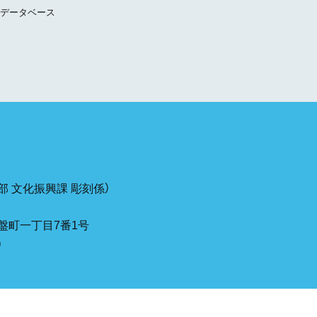
データベース
 文化振興課 彫刻係）
盤町一丁目7番1号
）
maguchi.jp