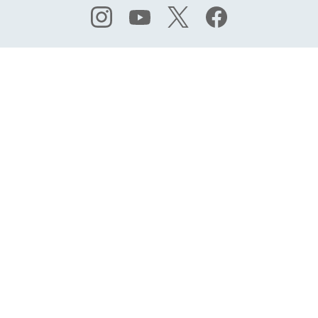
宇部市野外彫刻展事務局
（宇部市 観光スポーツ文化部
〒755-8601
山口県宇部市常
9:00～17:00（土日祝は除く
TEL.
0836-34-8562
FAX.0836-22-6083
E-mail museum@city.ube.ya
プライバシーポリシー