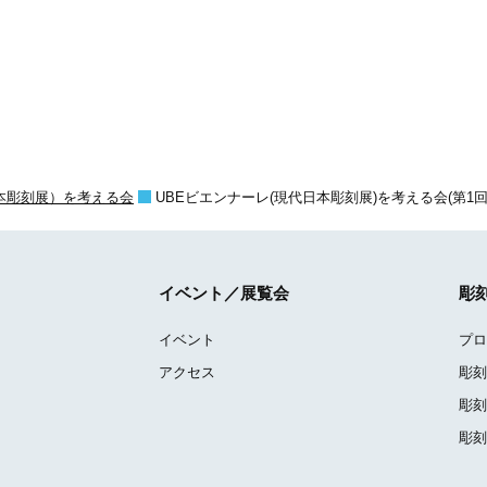
本彫刻展）を考える会
UBEビエンナーレ(現代日本彫刻展)を考える会(第1
イベント／展覧会
彫
イベント
プロ
アクセス
彫刻
彫刻
彫刻