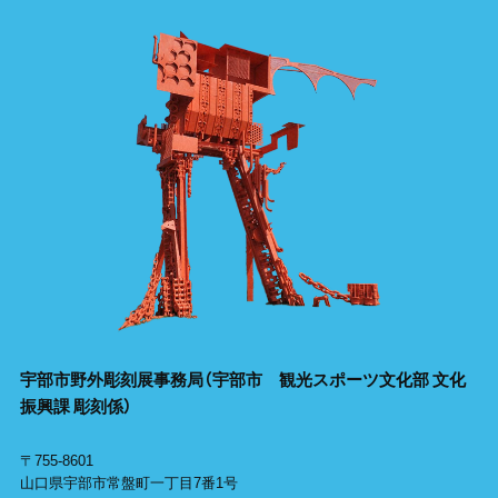
宇部市野外彫刻展事務局
（宇部市 観光スポーツ文化部 文化
振興課 彫刻係）
〒755-8601
山口県宇部市常盤町一丁目7番1号