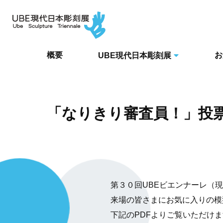
概要
お
UBE現代日本彫刻展
「なりきり審査員！」投
第３０回UBEビエンナーレ（
来場の皆さまにお気に入りの模
下記のPDFよりご覧いただけ