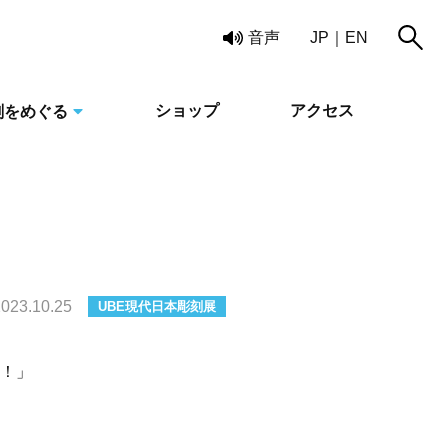
読み上げ
音声
JP
EN
ショップ
アクセス
刻をめぐる
023.10.25
UBE現代日本彫刻展
員！」