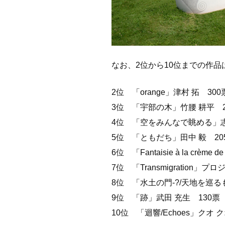
なお、2位から10位までの作
2位 「orange」津村 拓 300
3位 「宇部の木」竹腰 耕平 2
4位 「空をみんなで眺める」志
5位 「ともだち」田中 毅 20
6位 「Fantaisie à la crème 
7位 「Transmigration」
8位 「水土の門‐?/天地を巡る
9位 「跡」武田 充生 130票
10位 「迴響/Echoes」クオ 