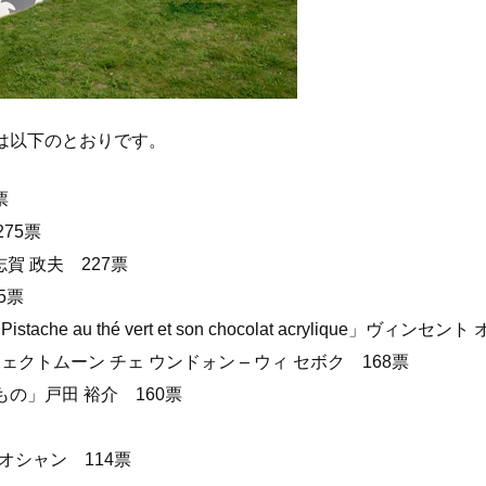
品は以下のとおりです。
票
75票
賀 政夫 227票
5票
de Pistache au thé vert et son chocolat acrylique」ヴィ
プロジェクトムーン チェ ウンドォン – ウィ セボク 168票
もの」戸田 裕介 160票
クオシャン 114票