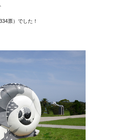
、
334票）でした！