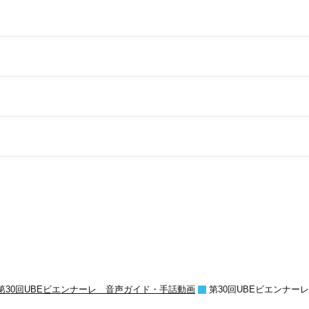
第30回UBEビエンナーレ 音声ガイド・手話動画
第30回UBEビエンナーレ P