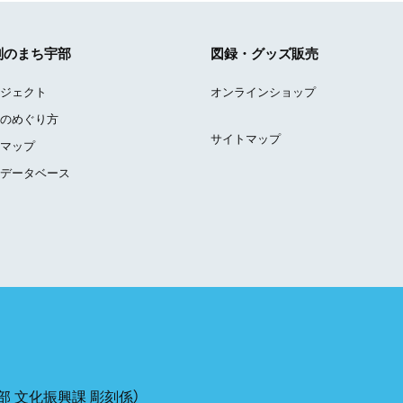
刻のまち宇部
図録・グッズ販売
ジェクト
オンラインショップ
のめぐり方
サイトマップ
マップ
データベース
 文化振興課 彫刻係）