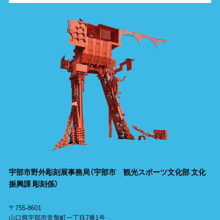
宇部市野外彫刻展事務局
（宇部市 観光スポーツ文化部 文化
振興課 彫刻係）
〒755-8601
山口県宇部市常盤町一丁目7番1号