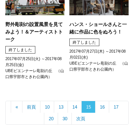
野外彫刻の設置風景を見て
ハンス・ショールさんと一
みよう！＆アーティストト
緒に作品に色をぬろう！
ーク
終了しました
終了しました
2017年07月27日(木) ～2017年08
月02日(水)
2017年07月25日(火) ～2017年08
UBEビエンナーレ彫刻の丘 （山
月25日(金)
口県宇部市ときわ公園内）
UBEビエンナーレ彫刻の丘 （山
口県宇部市ときわ公園内）
«
前頁
10
13
14
15
16
17
20
30
次頁