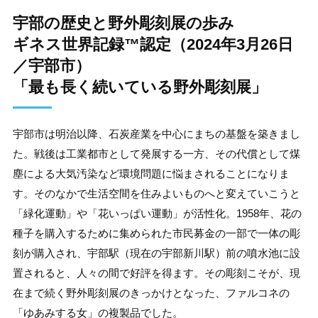
宇部の歴史と野外彫刻展の歩み
ギネス世界記録™️認定（2024年3月26日
／宇部市）
「最も長く続いている野外彫刻展」
宇部市は明治以降、石炭産業を中心にまちの基盤を築きまし
た。戦後は工業都市として発展する一方、その代償として煤
塵による大気汚染など環境問題に悩まされることになりま
す。そのなかで生活空間を住みよいものへと変えていこうと
「緑化運動」や「花いっぱい運動」が活性化。1958年、花の
種子を購入するために集められた市民募金の一部で一体の彫
刻が購入され、宇部駅（現在の宇部新川駅）前の噴水池に設
置されると、人々の間で好評を得ます。その彫刻こそが、現
在まで続く野外彫刻展のきっかけとなった、ファルコネの
「ゆあみする女」の複製品でした。