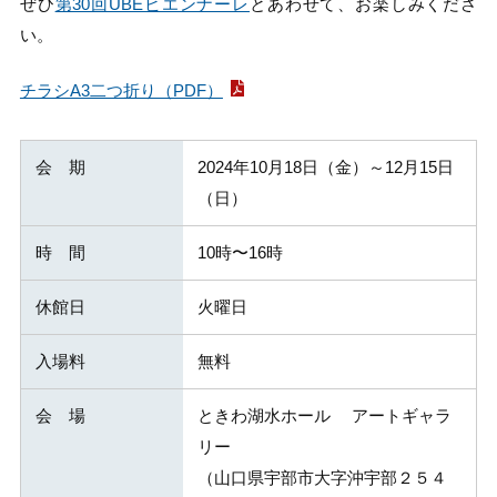
ぜひ
第30回UBEビエンナーレ
とあわせて、お楽しみくださ
い。
チラシA3二つ折り（PDF）
会 期
2024年10月18日（金）～12月15日
（日）
時 間
10時〜16時
休館日
火曜日
入場料
無料
会 場
ときわ湖水ホール アートギャラ
リー
（山口県宇部市大字沖宇部２５４