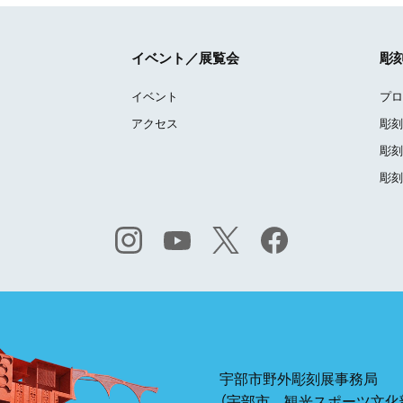
イベント／展覧会
彫
イベント
プロ
アクセス
彫刻
彫刻
彫刻
宇部市野外彫刻展事務局
（宇部市 観光スポーツ文化部