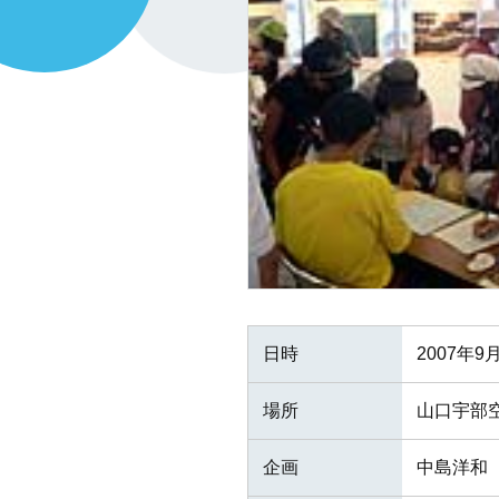
日時
2007年9
場所
山口宇部
企画
中島洋和