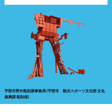
宇部市野外彫刻展事務局
（宇部市 観光スポーツ文化部 文化
振興課 彫刻係）
〒755-8601