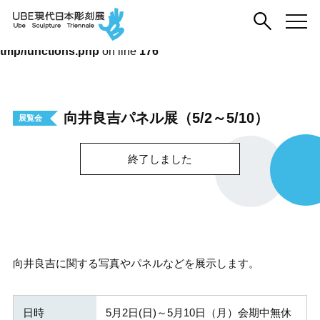
Warning
: Trying to access array offset on false in
/home/ubebiennale/sculpture-
ubecity.com/public_html/ube/wp-content/themes/sculpture-
tmp/functions.php
on line
176
向井良吉パネル展（5/2～5/10）
展覧会
終了しました
向井良吉に関する写真やパネルなどを展示します。
日時
5月2日(日)～5月10日（月）会期中無休