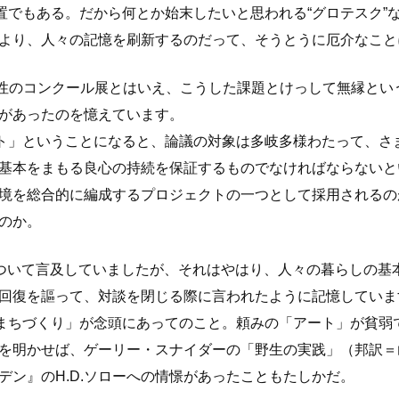
置でもある。だから何とか始末したいと思われる“グロテスク”
より、人々の記憶を刷新するのだって、そうとうに厄介なこと
過性のコンクール展とはいえ、こうした課題とけっして無縁とい
があったのを憶えています。
ト」ということになると、論議の対象は多岐多様わたって、さ
基本をまもる良心の持続を保証するものでなければならないと
境を総合的に編成するプロジェクトの一つとして採用されるの
のか。
ついて言及していましたが、それはやはり、人々の暮らしの基本
回復を謳って、対談を閉じる際に言われたように記憶していま
まちづくり」が念頭にあってのこと。頼みの「アート」が貧弱
を明かせば、ゲーリー・スナイダーの「野生の実践」（邦訳＝山
デン』のH.D.ソローへの情憬があったこともたしかだ。