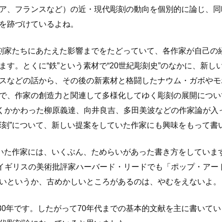
ア、フランスなど）の近・現代彫刻の動向を個別的に論じ、同
を跡づけているよね。
刻家たちにあたえた影響までをたどっていて、各作家が自己の
す。とくに“鉄”という素材で“20世紀彫刻史”のなかに、新
スなどの話から、その後の新素材と格闘したナウム・ガボやモ
で、作家の創造力と関連して多様化してゆく彫刻の展開につい
くかかわった柳原義達、向井良吉、多田美波などの作家論が入
彫刻”について、新しい提案をしていた作家にも興味をもって書
いた作家には、いくぶん、ためらいがあった書き方をしていま
イギリスの美術批評家ハーバード・リードでも「ポップ・アー
いというか、古めかしいところがあるのは、やむをえないよ。
980年です。したがって70年代までの基本的文献を主に書いて