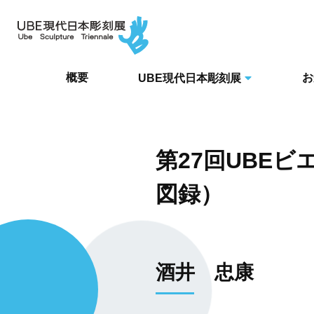
概要
お
UBE現代日本彫刻展
第27回UBEビ
図録）
酒井 忠康