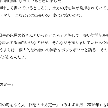
代彫刻論になっていると思いました。
加味して書いているところに、土方の持ち味が発揮されていて
・マリーニなどとの出会いの一齣ではないかな。
田舎の床屋の爺さんといったところ」と評して、短い訪問記を
”を暗示する面白い話なのだが、そんな話を振りまいていたら今
うよりは、個人的な出会いの体験をボソッボソッと語る、その
”があるんだよ。
方定一』
術の海をゆく人 回想の土方定一』（みすず書房、2016年）