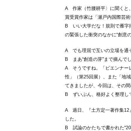
A 作家（竹腰耕平〉に聞くと
賞受賞作家は「瀬戸内国際芸術
B いい大学だな！規則で雁字
の緊張した衝突のなかに“創意
A でも理屈で互いの立場を通
B まあ“創造の芽”まで摘ん
A そうですね。「ビエンナー
性」（第25回展）、また「地
てきましたが、今回は、その間
B ずいぶん、格好よく整理し
A 過日、『土方定一著作集1
した。
B 試論のかたちで書かれた“