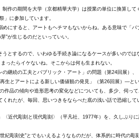
、制作の期間を大学（京都精華大学）は授業の単位に換算して
祭」に参加しています。
搦めにすると、アートもヘチマもないからね。ある意味で「パブリ
の芽”が生じるのだといっていい。
そうとするので、いわゆる手続き論になるケースが多いのでは
でしまったらイケないね。そこからは何も生まれない。
レの継続の工夫とパブリック・アート」の問題（第24回展）、
域再生とアートによる新しい価値観の発見」（第26回展）―と
の作品の傾向や造形思考の変化などについても、多少、伺って
てくれたが、毎回、思いつきをならべた底の浅い話で恐縮して
2』〈近代彫刻と現代彫刻〉（平凡社、1977年）を、久しぶり
20世紀彫刻史”とでもいえるようなものだが、体系的に時代の彫