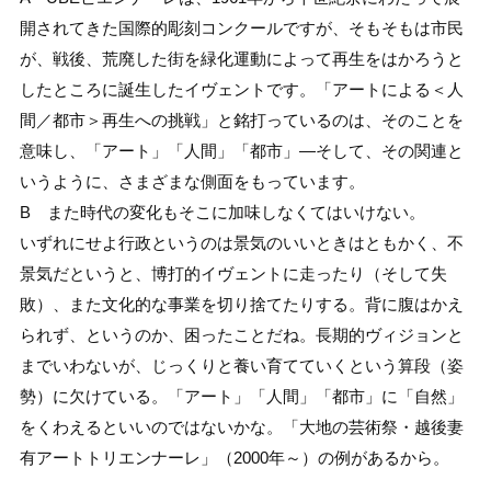
開されてきた国際的彫刻コンクールですが、そもそもは市民
が、戦後、荒廃した街を緑化運動によって再生をはかろうと
したところに誕生したイヴェントです。「アートによる＜人
間／都市＞再生への挑戦」と銘打っているのは、そのことを
意味し、「アート」「人間」「都市」―そして、その関連と
いうように、さまざまな側面をもっています。
B また時代の変化もそこに加味しなくてはいけない。
いずれにせよ行政というのは景気のいいときはともかく、不
景気だというと、博打的イヴェントに走ったり（そして失
敗）、また文化的な事業を切り捨てたりする。背に腹はかえ
られず、というのか、困ったことだね。長期的ヴィジョンと
までいわないが、じっくりと養い育てていくという算段（姿
勢）に欠けている。「アート」「人間」「都市」に「自然」
をくわえるといいのではないかな。「大地の芸術祭・越後妻
有アートトリエンナーレ」（2000年～）の例があるから。