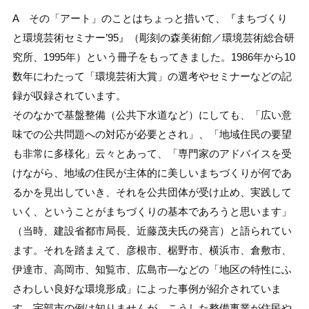
A その「アート」のことはちょっと措いて、『まちづくり
と環境芸術セミナー’95』（彫刻の森美術館／環境芸術総合研
究所、1995年）という冊子をもってきました。1986年から10
数年にわたって「環境芸術大賞」の選考やセミナーなどの記
録が収録されています。
そのなかで基盤整備（公共下水道など）にしても、「広い意
味での公共問題への対応が必要とされ」、「地域住民の要望
も非常に多様化」云々とあって、「専門家のアドバイスを受
けながら、地域の住民が主体的に美しいまちづくりが何であ
るかを見出していき、それを公共団体が受け止め、実践して
いく、ということがまちづくりの基本であろうと思います」
（当時、建設省都市局長、近藤茂夫氏の発言）と語られてい
ます。それを踏まえて、彦根市、椐野市、横浜市、倉敷市、
伊達市、高岡市、知覧市、広島市―などの「地区の特性にふ
さわしい良好な環境形成」によった事例が紹介されていま
す。宇部市の例は知りませんが、こうした整備事業が住民や