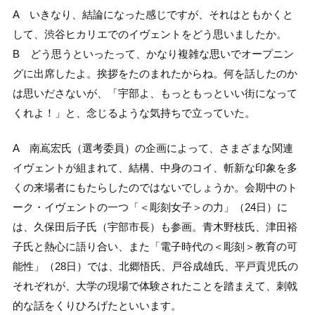
A いきなり、結論になった感じですが、それはともかくと
して、渋谷ヒカリエでのイヴェントをどう思いましたか。
B どう思うといったって、かなり複雑な思いでオープニン
グに出席したよ。挨拶をたのまれたからね。何を話したのか
は思いださないが、「宇部よ、もっともっといい街になって
くれよ！」と、念じるような気持ちで立っていた。
A 南嶌宏氏（選考委員）の企画によって、さまざまな関連
イヴェントが組まれて、結構、中身のコイ、斬新な印象を多
くの来場者にもたらしたのではないでしょうか。会期中のト
ーク・イヴェントの一つ「＜彫刻女子＞の力」（24日）に
は、久保田后子氏（宇部市長）も参画。青木野枝氏、津田裕
子氏と熱心に語り合い、また「電子時代の＜彫刻＞教育の可
能性」（28日）では、北郷悟氏、戸谷成雄氏、平戸貢児氏の
それぞれが、大学の現場で体験されたことを踏まえて、刺戟
的な話をくりひろげたといいます。