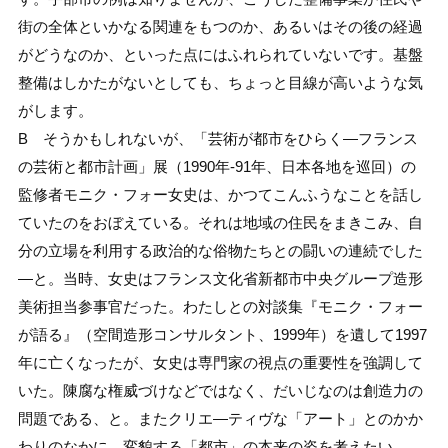
街の全体といかなる関連をもつのか、あるいはその後の経過
がどうなのか、といった点にはふれられていないです。基盤
整備はしかたがないとしても、ちょっと目線が高いような気
がします。
B そうかもしれないが、「芸術が都市をひらく―フランス
の芸術と都市計画」展（1990年-91年、日本各地を巡回）の
監修者モニク・フォー女史は、かつてこんふうなことを話し
ていたのをおぼえている。それは地域の住民をまきこみ、自
分の立場を利用する政治的な俗物たちとの闘いの連続でした
―と。当時、女史はフランス文化省新都市中央グループ造形
美術担当参事官だった。わたしとの対談集『モニク・フォー
が語る』（空間造形コンサルタント、1999年）を遺して1997
年に亡くなったが、女史は専門家の視点の重要性を強調して
いた。陳腐な権威づけなどではなく、だいじなのは創造力の
問題である、と。またクリエ―ティヴな「アート」とのかか
わりのなかに、変貌する「都市」の本来の姿を考えたい、