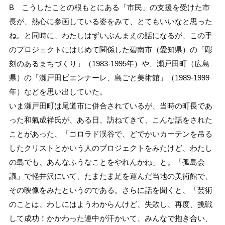
B こうしたことの根もとにある「市民」の支援を受けた市
長が、熱心に参画している姿をみて、とてもいいなと思った
ね。と同時に、わたしはずいぶんまえの話になるが、この手
のプロジェクトにはじめて関係した碧南市（愛知県）の「彫
刻のあるまちづくり」（1983-1995年）や、瀬戸田町（広島
県）の「瀬戸田ビエンナーレ、島ごと美術館」（1989-1999
年）などを思い出していた。
いま瀬戸田町は尾道市に併合されているが、当時の町長であ
った和氣成祥氏が、ある日、訪ねてきて、こんな話をされた
ことがあった、「コロラド渓谷で、どでかいカーテンを吊る
したクリストとかいう人のプロジェクトをみたけど、わたし
の島でも、あんなふうなことをやれんかね」と。「孤島会
議」で軽井沢にいて、たまたま足を運んだ当地の美術館で、
その映像をみたというのである。さらに話を聞くと、「芸術
のことは、わしにはようわからんけど、失敗し、再度、挑戦
して成功！かかわった連中が汗かいて、みんなで抱き合い、