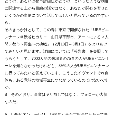
どうの、あるいは都市計画法がどうの、といったような制度
に関連する上から目線の話ではなく、あなたが関心を寄せた
いくつかの事例について話してほしいと思っているのですか
ら。
そのきっかけとして、この春に東京で開催された「UBEビエ
ンナーレ＠渋谷ヒカリエ―山口県宇部市、アートによる＜人
間／都市＞再生への挑戦」（2月18日～3月1日）をとりあげ
てみたいと思います。詳細については「報告書」を参照して
もらうとして、7000人弱の来場者の75％の人がUBEビエンナ
ーレを知らなかったけれども、89％の人がUBEビエンナーレ
に行ってみたいと答えています。こうしたイヴェントそれ自
体も、ある意味の地域再生につながっているのではないです
か。
B そのとおり。事業はヤリ放しではなく、フォローが大切
なのだ。
A UBEビエンナーレは、1961年から半世紀余にわたって展