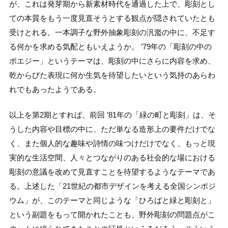
が、これは発芽期から新素材時代を通過した上で、彫刻とし
ての本質をもう一度見直そうとする観点が隠されていたとも
受けとれる。一本調子な野外抽象彫刻の汎濫の中に、不足す
る何かを求める気配ともいえようか。 ’79年の「彫刻の中の
ポエジー」というテーマは、彫刻の中にさらに内容を求め、
乾からびた表現に何か生気を待望したいという気持のあらわ
れでもあったようである。
以上を第2期とすれば、前回 ’81年の「緑の町と彫刻」は、そ
うした内容や目標の中に、ただ単なる造形上の要件だけでな
く、また個人的な趣味や詩情の味つけだけでなく、もっと現
実的な生活空間、人々とつながりのある社会的な場における
彫刻の意議を改めて見直すことを待望するようなテーマであ
る。上述した「21世紀の都市デザインを考える全国シンポジ
ウム」が、このテーマと同じような「ひろばと緑と彫刻と」
という副題をもって開かれたことも、野外彫刻の問題点がこ