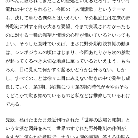
のへんに絞られてきたことの証処といえるだろう。そういう
流れの中でとられると、今回の「人間讃歌」というテーマ
も、決して単なる偶然とはいえない。その根底には在来の野
外彫刻に対する何か大きな要望、今まで実現されなかったも
のに対する一種の渇望と憧憬の心理が働いているといっても
よい。そうした意味でいえば、まさに野外彫刻決算期の動き
は、シンポジウムの頃にはじまり、今回あたりから次の胎動
が起ってくるべき大切な地点に至っているといえよう。もち
ろん、目に見えて何かすぐ起るかどうかは分らない。しか
し、すべてのことは徐々に目にみえない動きの中で発生し成
長していく。第1期、第2期につぐ第3期の時代が今やおそら
くどこかで動き始めているものと私などは推察しているわけ
である。
先般、私はたまたま最近刊行された「世界の広場と彫刻」と
いう立派な図録をみて、世界のすぐれた野外彫刻の作例が、
さすがに何らかの意味で、大きい人間的願望に答える中味を