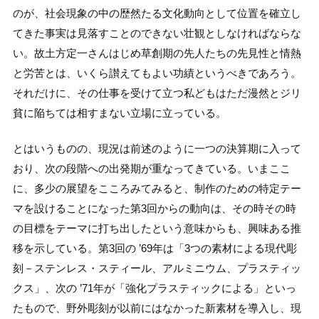
のが、社会現象の中の歴然たる文化動向として位置を確立し
てきた事実は見落すことのできない壮観としなければならな
い。故土方定一さんはじめ草創期の先人たちの先見性と情熱
と労苦とは、いくら讃えてもよい功績というべきであろう。
それだけに、その仕事を受けて立つ私どもはただ漫然とジリ
貧に陥ちては相すまない立場に立っている。
とはいうものの、現況は前述のように一つの決算期に入って
おり、次の段階への出発期が重なってきている。いまここ
に、多少の展望をこころみてみると、制作のための特定テー
マを設けることになった第3回からの動向は、その時その時
の目標をテーマに打ち出したという意味からも、興味ある推
移を示している。第3回の ’69年は「3つの素材による現代彫
刻－ステンレス・スティール、アルミニウム、プラスティッ
クス」、次の ’71年が「強化プラスティックによる」といっ
たもので、野外彫刻が以前にはなかった新素材を導入し、現