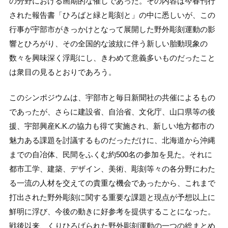
の分野における画期的な催しであった。その内容は今春刊行
された報告書「ひろばと緑と彫刻と」の中に悉しいが、この
行事が宇部市がきっかけとなって展開した野外彫刻運動の影
響とひろがり、その全国的な波紋に伴う新しい胎動現象の
数々を興味深く浮彫にし、きわめて意義多いものだったこと
は衆目の見るとおりであろう。
このシンポジウムは、宇部市と毎日新聞社の共催によるもの
であったが、さらに建設省、自治省、文化庁、山口県等の後
援、宇部興産K.K.の協力も得て実施され、新しい地方都市の
魅力ある課題を討議するものだっただけに、北海道から沖縄
までの自冶体、民間をふくむ約500名の参加を見た。それに
都市工学、建築、デザイン、美術、彫刻等々の各分野にわた
る一流の人材を交えての貴重な機会であったから、これまで
打出された野外彫刻に関する重要な課題と現点が予想以上に
鮮明に浮び、今後の動きに好参考を提供することになった。
戦後以来、くりひろげられた野外彫刻運動の一つの総まとめ