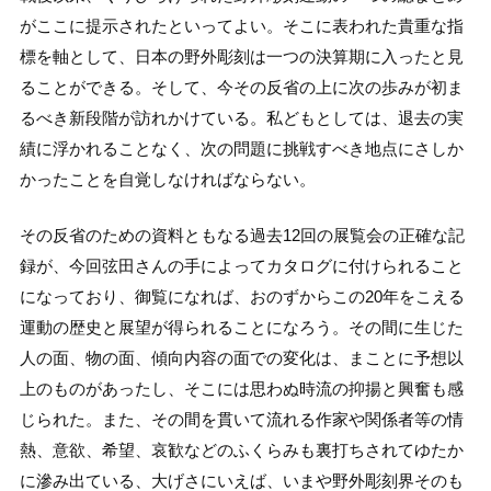
がここに提示されたといってよい。そこに表われた貴重な指
標を軸として、日本の野外彫刻は一つの決算期に入ったと見
ることができる。そして、今その反省の上に次の歩みが初ま
るべき新段階が訪れかけている。私どもとしては、退去の実
績に浮かれることなく、次の問題に挑戦すべき地点にさしか
かったことを自覚しなければならない。
その反省のための資料ともなる過去12回の展覧会の正確な記
録が、今回弦田さんの手によってカタログに付けられること
になっており、御覧になれば、おのずからこの20年をこえる
運動の歴史と展望が得られることになろう。その間に生じた
人の面、物の面、傾向内容の面での変化は、まことに予想以
上のものがあったし、そこには思わぬ時流の抑揚と興奮も感
じられた。また、その間を貫いて流れる作家や関係者等の情
熱、意欲、希望、哀歓などのふくらみも裏打ちされてゆたか
に滲み出ている、大げさにいえば、いまや野外彫刻界そのも