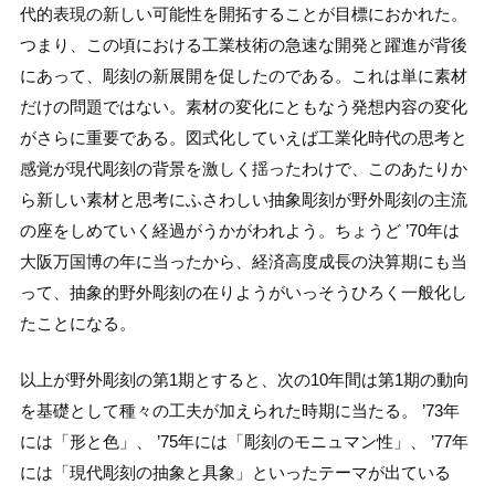
代的表現の新しい可能性を開拓することが目標におかれた。
つまり、この頃における工業枝術の急速な開発と躍進が背後
にあって、彫刻の新展開を促したのである。これは単に素材
だけの問題ではない。素材の変化にともなう発想内容の変化
がさらに重要である。図式化していえば工業化時代の思考と
感覚が現代彫刻の背景を激しく揺ったわけで、このあたりか
ら新しい素材と思考にふさわしい抽象彫刻が野外彫刻の主流
の座をしめていく経過がうかがわれよう。ちょうど ’70年は
大阪万国博の年に当ったから、経済高度成長の決算期にも当
って、抽象的野外彫刻の在りようがいっそうひろく一般化し
たことになる。
以上が野外彫刻の第1期とすると、次の10年間は第1期の動向
を基礎として種々の工夫が加えられた時期に当たる。 ’73年
には「形と色」、 ’75年には「彫刻のモニュマン性」、 ’77年
には「現代彫刻の抽象と具象」といったテーマが出ている