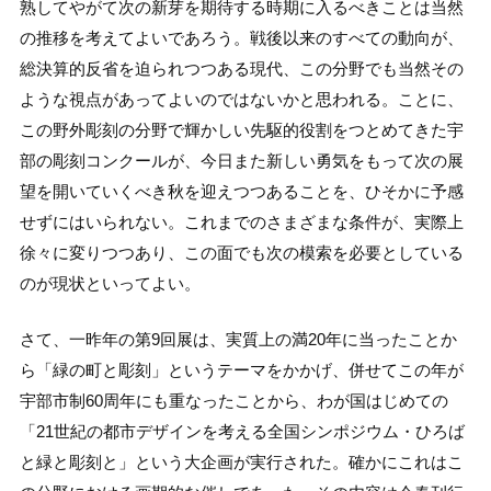
熟してやがて次の新芽を期待する時期に入るべきことは当然
の推移を考えてよいであろう。戦後以来のすべての動向が、
総決算的反省を迫られつつある現代、この分野でも当然その
ような視点があってよいのではないかと思われる。ことに、
この野外彫刻の分野で輝かしい先駆的役割をつとめてきた宇
部の彫刻コンクールが、今日また新しい勇気をもって次の展
望を開いていくべき秋を迎えつつあることを、ひそかに予感
せずにはいられない。これまでのさまざまな条件が、実際上
徐々に変りつつあり、この面でも次の模索を必要としている
のが現状といってよい。
さて、一昨年の第9回展は、実質上の満20年に当ったことか
ら「緑の町と彫刻」というテーマをかかげ、併せてこの年が
宇部市制60周年にも重なったことから、わが国はじめての
「21世紀の都市デザインを考える全国シンポジウム・ひろば
と緑と彫刻と」という大企画が実行された。確かにこれはこ