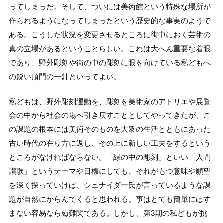
ってしまった。そして、ついには美術館という特殊な場所が
作られるようになってしまったという歴史的な事実のようで
ある。こうした状況を変更させるところに街中におく芸術の
真の立場があるということらしい。これは大へん重要な着眼
であり、野外彫刻や街の中の彫刻に眼を向けている私どもへ
の鋭い頂門の一針といってよい。
私どもは、野外彫刻運動を、彫刻を美術家のアトリエや展覧
会の中から社会の場へ引き戻すこととしてやってきたが、こ
の課題の根本には美術そのものを大衆の生活とともにあった
古い時代の在り方に返し、その上に新しい工夫をするという
ところがなければならない。「緑の中の彫刻」といい「人間
讃歌」というテーマや目標にしても、それがもつ意味や願望
を深く探っていけば、シュナイダー氏が言っているような課
題が自然にからんでくると思われる。事はとても簡単にはす
まない容易ならぬ難関である。しかし、第3期の私どもが挑