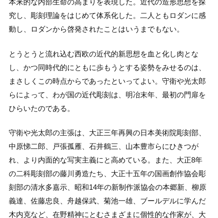
本来的な内部生命の高まりを表現した。近代の造形思想を探
究し、彫刻理論をはじめて体系化した。二人ともロダンに感
動し、ロダンから啓発されたことはいうまでもない。
とうとうと流れ込む西欧の近代的新思想を血と化し肉とな
し、かつ同時代的にともに歩もうとする姿勢をみせるのは、
まさしくこの時点からであったといってよい。守衛や光太郎
らによって、わが国の近代彫刻は、明冶末年、最初の門扉を
ひらいたのである。
守衛や光太郎の主張は、大正三年再興の日本美術院彫刻部、
中原悌二郎、戸張孤雁、石井鶴三、山本豊市らにひきつが
れ、より内面的な写実主義にと高めている。また、大正8年
の二科彫刻部の藤川勇造たち、大正十五年の国画創作協会彫
刻部の清水多嘉示、昭和14年の新制作派協会の本郷新、柳原
義達、佐藤忠良、舟越保武、菊池一雄、ブールデルに学んだ
木内克など、在野精神にとむさまざまに個性的な作家が、大