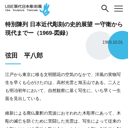
特別陳列 日本近代彫刻の史的展望 ー守衛から
現代までー（1969-図録）
1969.10.01
弦田 平八郎
江戸から東京に移る文明開花の空気のなかで、洋風の実物写
生を早くも心がけたのは、高村光雲と旭玉山である。二人と
も明冶初年において、自然観察に基く写生に、いち早く一生
面を見出している。
維新による廃仏棄釈の荒波におそわれた木彫界にあって、木
彫の滅亡を防ぐために苦闘した光雲は、写生によって従来の