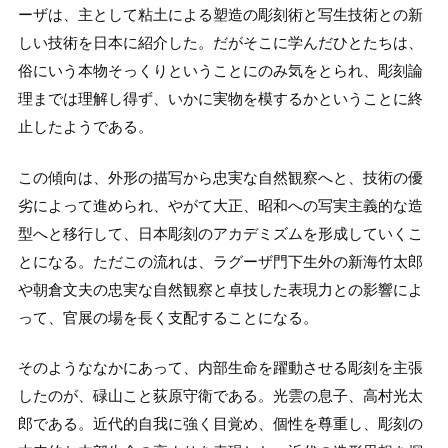
ーザは、主として粘土による塑造の彫刻術と写生技術との新
しい技術を日本に紹介した。だがそこに学んだひとたちは、
俗にいう本物そっくりということにのみ気をとられ、彫刻論
理までは理解し得ず、いかに実物を模するかということに終
止したようである。
この傾向は、外形の描写から忠実な自然観察へと、技術の優
劣によって進められ、やがて大正、昭和への写実主義的な造
型へと移行して、日本彫刻のアカデミズムを形成していくこ
とになる。ただこの流れは、ラグーザ門下生外の新海竹太郎
や朝倉文夫の忠実な自然観察と卓技した表現力との影響によ
って、官展の場を長く支配することになる。
そのようななかにあって、内部生命を躍動させる彫刻を主張
したのが、碌山こと荻原守衛である。光雲の息子、高村光太
郎である。近代的自我に強く目覚め、個性を尊重し、彫刻の