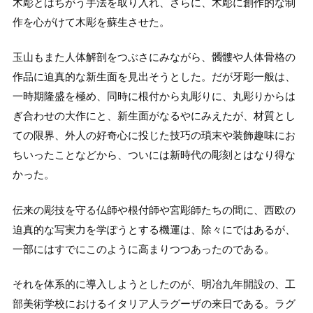
木彫とはちがう手法を取り入れ、さらに、木彫に創作的な制
作を心がけて木彫を蘇生させた。
玉山もまた人体解剖をつぶさにみながら、髑髏や人体骨格の
作品に迫真的な新生面を見出そうとした。だが牙彫一般は、
一時期隆盛を極め、同時に根付から丸彫りに、丸彫りからは
ぎ合わせの大作にと、新生面がなるやにみえたが、材質とし
ての限界、外人の好奇心に投じた技巧の瑣末や装飾趣味にお
ちいったことなどから、ついには新時代の彫刻とはなり得な
かった。
伝来の彫技を守る仏師や根付師や宮彫師たちの間に、西欧の
迫真的な写実力を学ぽうとする機運は、除々にではあるが、
一部にはすでにこのように高まりつつあったのである。
それを体系的に導入しようとしたのが、明冶九年開設の、工
部美術学校におけるイタリア人ラグーザの来日である。ラグ